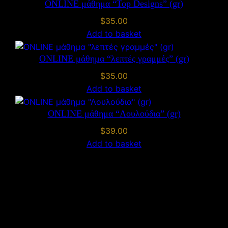
ONLINE μάθημα “Top Designs” (gr)
"
A
$
35.00
u
Add to basket
t
u
ONLINE μάθημα “λεπτές γραμμές” (gr)
m
$
35.00
n
Add to basket
"
g
ONLINE μάθημα “Λουλούδια” (gr)
r
$
39.00
q
Add to basket
u
a
n
t
i
t
y