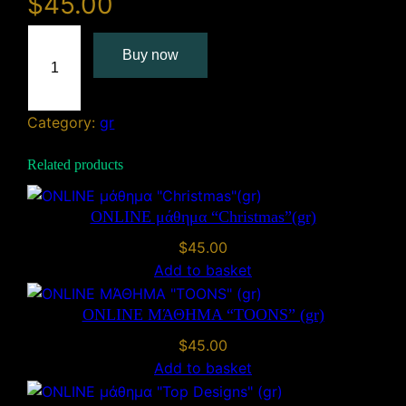
$
45.00
Δ
Buy now
ι
α
δ
Category:
gr
ι
κ
Related products
τ
υ
α
ONLINE μάθημα “Christmas”(gr)
κ
$
45.00
ό
Add to basket
μ
ά
ONLINE ΜΆΘΗΜΑ “TOONS” (gr)
θ
$
45.00
η
Add to basket
μ
α