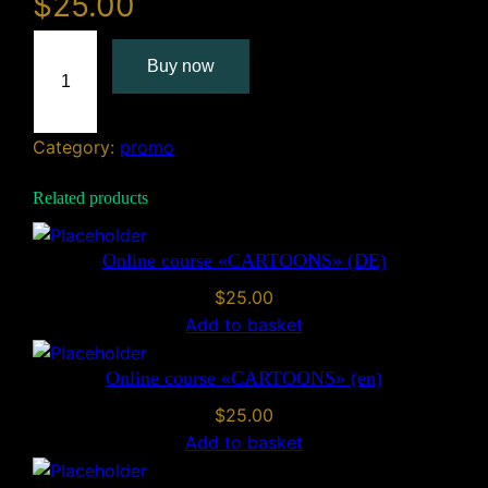
$
25.00
O
Buy now
n
l
i
Category:
promo
n
e
Related products
c
o
u
Online course «CARTOONS» (DE)
r
$
25.00
s
Add to basket
e
«
Online course «CARTOONS» (en)
C
$
25.00
A
Add to basket
R
T