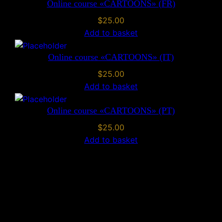
Online course «CARTOONS» (FR)
O
O
$
25.00
N
Add to basket
S
»
Online course «CARTOONS» (IT)
(
$
25.00
G
Add to basket
R
)
Online course «CARTOONS» (PT)
q
$
25.00
u
Add to basket
a
n
t
i
t
y